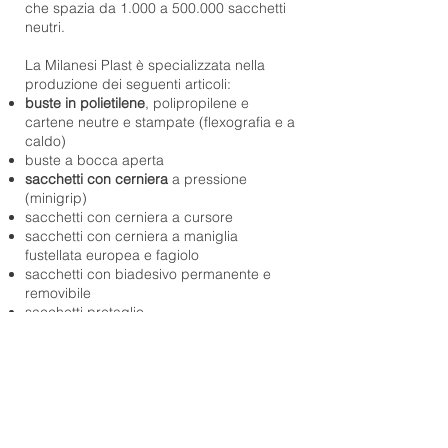
che spazia da 1.000 a 500.000 sacchetti
neutri.
La Milanesi Plast è specializzata nella
produzione dei seguenti articoli:
buste in polietilene
, polipropilene e
cartene neutre e stampate (flexografia e a
caldo)
buste a bocca aperta
sacchetti con cerniera
a pressione
(minigrip)
sacchetti con cerniera a cursore
sacchetti con cerniera a maniglia
fustellata europea e fagiolo
sacchetti con biadesivo permanente e
removibile
sacchetti pretaglio
buste antistatiche
buste per alimenti
sacchi per spazzatura
copriabiti anche con cerniera e cursore
pluriball
Tutto questo con uno staff progettuale a